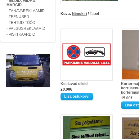
- SILDID, VIIDAD,
MÄRGID
- TÄNAVAREKLAAMID
Kuva:
Nimekiri
/
Tabel
- TEENUSED
- TEHTUD TÖÖD
- VALGUSREKLAAMID
- VISIITKAARDID
Keelavad sildid
Korterma
korrusenu
20.00€
korterinu
15.00€