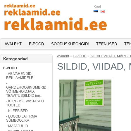
Keel
AVALEHT
E-POOD
SOODUSKUPONGID!
TEENUSED
TE
Avaleht
»
E-POOD
»
SILDID, VIIDAD, MÄRGID
Kategooriad
SILDID, VIIDAD
E-POOD
- ABIVAHENDID
REKLAAMIDELE
-
GARDEROOBINUMBRID,
VÕTMEHOIDJAD,
TEAVITUSSILDID jms.
- KIIRGUSE VASTASED
TOOTED
- KLEEBISED
- LOGOD JA FIRMA
SÜMBOOLIKA
- MAJAJUHID