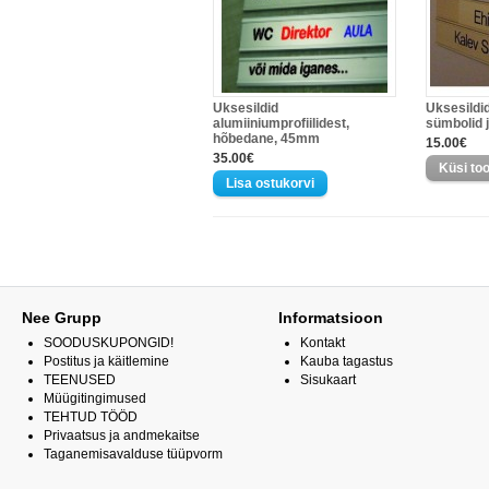
Uksesildid
Uksesildid
alumiiniumprofiilidest,
sümbolid 
hõbedane, 45mm
15.00€
35.00€
Nee Grupp
Informatsioon
SOODUSKUPONGID!
Kontakt
Postitus ja käitlemine
Kauba tagastus
TEENUSED
Sisukaart
Müügitingimused
TEHTUD TÖÖD
Privaatsus ja andmekaitse
Taganemisavalduse tüüpvorm