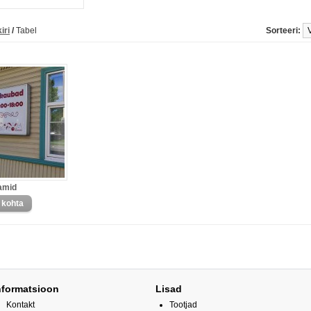
iri
/
Tabel
Sorteeri:
amid
nformatsioon
Lisad
Kontakt
Tootjad