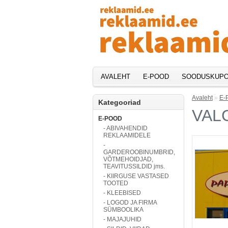
AVALEHT
E-POOD
SOODUSKUPO
Avaleht
»
E-
Kategooriad
VAL
E-POOD
- ABIVAHENDID
REKLAAMIDELE
-
GARDEROOBINUMBRID,
VÕTMEHOIDJAD,
TEAVITUSSILDID jms.
- KIIRGUSE VASTASED
TOOTED
- KLEEBISED
- LOGOD JA FIRMA
SÜMBOOLIKA
- MAJAJUHID