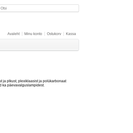
Avaleht
Minu konto
Ostukorv
Kassa
ja plkust, plexiklaasist ja polükarbonaat
id ka päevavalguslampidest.