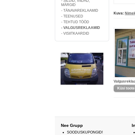
- SILDID, VIIDAD,
MÄRGID
- TÄNAVAREKLAAMID
Kuva:
Nimek
- TEENUSED
- TEHTUD TÖÖD
- VALGUSREKLAAMID
- VISIITKAARDID
Valgusrekla
Nee Grupp
I
SOODUSKUPONGID!