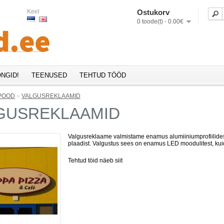
Keel
Ostukorv
0 toode(t) - 0.00€
NGID!
TEENUSED
TEHTUD TÖÖD
POOD
»
VALGUSREKLAAMID
GUSREKLAAMID
Valgusreklaame valmistame enamus alumiiniumprofiilidest 
plaadist. Valgustus sees on enamus LED moodulitest, ku
Tehtud töid näeb siit